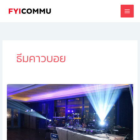
Skip
to
content
ธีมคาวบอย
Staff
Party
&
Night
Party