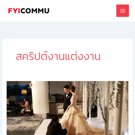
Skip
to
content
สคริปต์งานแต่งงาน
ออ
แก
ไนซ์
งาน
แต่ง