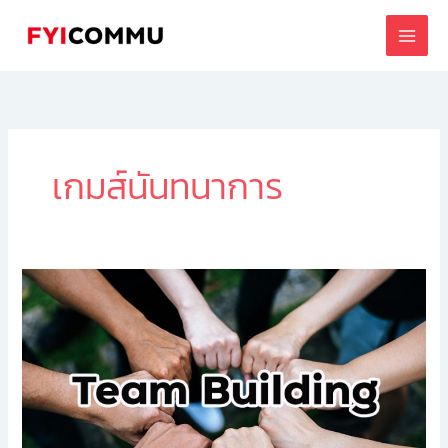
Skip
to
content
เกมส์นันทนาการ
กิจกรรม
ทีม
บิ้วดิ้ง
วอร์ค
แรลลี่
(
TEAM